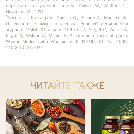
depression: a systematic review. Dwyer AV, Whitten DL,
Hawrelak JA., 2011
9
Зигель Г., Вальтер А., Энгель С., Уолпер А., Мишель Ф.,
Плейотропные эффекты чеснока, Венский медицинский
журнал (1946), 01 января 1999 г., // Siegel G, Walter A,
Engel S, Walper A, Michel F, Pleiotropic effects of garlic,
Wiener Medizinische Wochenschrift (1946), 01 Jan 1999,
149(8-10):217-224
ЧИТАЙТЕ ТАКЖЕ