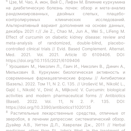
6
Цзе, М. Чао, А. июн, Вей С., Лифэн М. Влияние куркумина
на диабетическую болезнь почек: обзор и мета-анализ
рандомизированных, двойных слепых, плацебо-
контролируемых клинических исследований.
Альтернативный вариант дополнения на основе данных,
декабрь 2021 г.// Jie Z., Chao M., Jun A., Wei S., LiFeng M.
Effect of curcumin on diabetic kidney disease: review and
meta-analysis of randomized, double-blind, placebo-
controlled clinical trials // Evid. Based Complement. Alternat.
Med. 2021. Vol. 2021. Article ID 6109406. DOI:
https://doi.org/10.1155/2021/6109406
7
Урошевич М., Николич Л., Гаич И., Николич В., Динич А.,
Милькович В. Куркумин: биологическая активность и
современные фармацевтические формы // Антибиотики
(Базель). 2022. Том 11, N 2. С. 135. // Urošević M., Nikolić L.,
Gajić I., Nikolić V., Dinić A., Miljković V. Curcumin: biological
activities and modern pharmaceutical forms // Antibiotics
(Basel). 2022. Vol. 11, N 2. Р. 135. DOI:
https://doi.org/10.3390/antibiotics11020135
8
Растительные лекарственные средства, отличные от
зверобоя, в лечении депрессии: систематический обзор.
Дуайер А.В., Уиттен Д.Л., Хаврелак Дж., 2011 // Herbal
medicines, other than St. John's Wort, in the treatment of