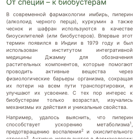
От специй – к биобустерам
В современной фармакологии имбирь, пиперин
(алколоид черного перца), куркумин а также
чеснок и шафран используются в качестве
биоусилителей (или биобустеров). Впервые этот
термин появился в Индии в 1979 году и был
использован институтом интегративной
медицины Джамму для обозначения
растительных компонентов, которые помогают
проводить активные вещества через
физиологические барьеры организма, сокращая
их потери на всем пути транспортировки, и
улучшают их усвоение. С тех пор интерес к
биобустерам только возрастал, изучались
механизмы их действия и уникальные свойства.
Например, удалось выяснить, что пиперин
1
способствует ускорению метаболизма
,
2
предотвращению воспаления
и окислительного
3
стресса
. Активно используется в фармакологии: