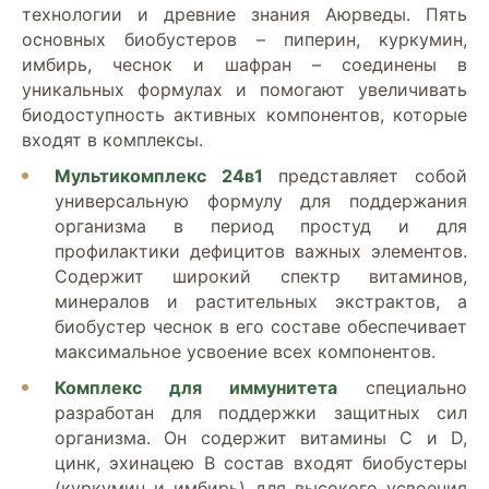
технологии и древние знания Аюрведы. Пять
основных биобустеров – пиперин, куркумин,
имбирь, чеснок и шафран – соединены в
уникальных формулах и помогают увеличивать
биодоступность активных компонентов, которые
входят в комплексы.
Мультикомплекс 24в1
представляет собой
универсальную формулу для поддержания
организма в период простуд и для
профилактики дефицитов важных элементов.
Содержит широкий спектр витаминов,
минералов и растительных экстрактов, а
биобустер чеснок в его составе обеспечивает
максимальное усвоение всех компонентов.
Комплекс для иммунитета
специально
разработан для поддержки защитных сил
организма. Он содержит витамины C и D,
цинк, эхинацею В состав входят биобустеры
(куркумин и имбирь) для высокого усвоения