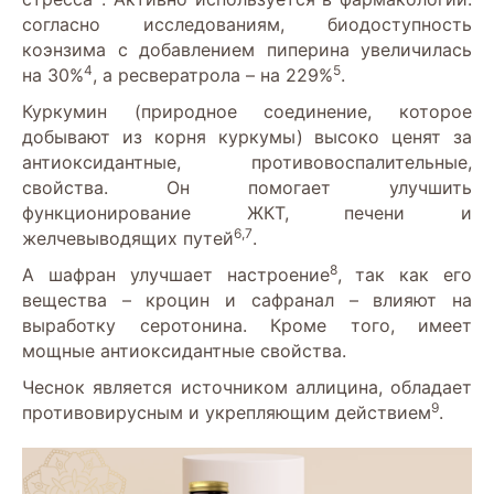
согласно исследованиям, биодоступность
коэнзима с добавлением пиперина увеличилась
4
5
на 30%
, а ресвератрола – на 229%
.
Куркумин (природное соединение, которое
добывают из корня куркумы) высоко ценят за
антиоксидантные, противовоспалительные,
свойства. Он помогает улучшить
функционирование ЖКТ, печени и
6,7
желчевыводящих путей
.
8
А шафран улучшает настроение
, так как его
вещества – кроцин и сафранал – влияют на
выработку серотонина. Кроме того, имеет
мощные антиоксидантные свойства.
Чеснок является источником аллицина, обладает
9
противовирусным и укрепляющим действием
.