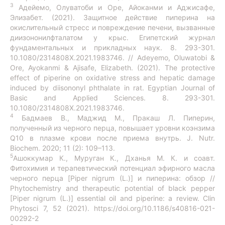
3
Адейемо, Олуватоби и Оре, Айоканми и Аджисафе,
Элизабет. (2021). Защитное действие пиперина на
окислительный стресс и повреждение печени, вызванные
диизононилфталатом у крыс. Египетский журнал
фундаментальных и прикладных наук. 8. 293-301.
10.1080/2314808X.2021.1983746. // Adeyemo, Oluwatobi &
Ore, Ayokanmi & Ajisafe, Elizabeth. (2021). The protective
effect of piperine on oxidative stress and hepatic damage
induced by diisononyl phthalate in rat. Egyptian Journal of
Basic and Applied Sciences. 8. 293-301.
10.1080/2314808X.2021.1983746.
4
Бадмаев В., Маджид М., Пракаш Л. Пиперин,
полученный из черного перца, повышает уровни коэнзима
Q10 в плазме крови после приема внутрь. J. Nutr.
Biochem. 2020; 11 (2): 109–113.
5
Ашоккумар К., Муруган К., Дханья М. К. и соавт.
Фитохимия и терапевтический потенциал эфирного масла
черного перца [Piper nigrum (L.)] и пиперина: обзор //
Phytochemistry and therapeutic potential of black pepper
[Piper nigrum (L.)] essential oil and piperine: a review. Clin
Phytosci 7, 52 (2021).
https://doi.org/10.1186/s40816-021-
00292-2