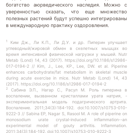
богатство аюрведического наследия. Можно с
уверенностью сказать, что еще множество
полезных растений будут успешно интегрированы
в международную практику оздоровления.
1
Ким Дж., Ли К.П., Ли Д.У. и др. Пиперин улучшает
углеводный/жировой обмен в скелетных мышцах во
время интенсивной физической нагрузки у мышей. Nutr
Metab (Lond) 14, 43 (2017).
https://doi.org/10.1186/s12986-
017-0194-2
// Kim, J., Lee, KP., Lee, DW. et al. Piperine
enhances carbohydrate/fat metabolism in skeletal muscle
during acute exercise in mice. Nutr Metab (Lond) 14, 43
(2017).
https://doi.org/10.1186/s12986-017-0194-2
2
Сабина Э.П., Нагар С., Расул М. Роль пиперина в
воспалении, вызванном кристаллами урата натрия, -
экспериментальная модель подагрического артрита.
Воспаление. 2011;34(3):184-192. doi:10.1007/s10753-010-
9222-3 // Sabina EP, Nagar S, Rasool M. A role of piperine on
monosodium urate crystal-induced inflammation--an
experimental model of gouty arthritis. Inflammation.
2011;34(3):184-192. doi:10.1007/s10753-010-9222-3