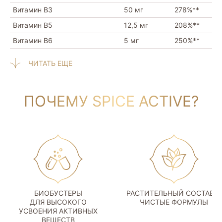
лактозы, сои, дрожжей, сахара, натрия, искусственных
Витамин B3
50 мг
278%**
ароматизаторов, подсластителей, консервантов,
красителей, ГМО, диоксида титана.
Витамин B5
12,5 мг
208%**
Веган-капсула на растительной основе подходит для
Витамин B6
5 мг
250%**
приема веганам и вегетарианцам.
В ПРОДАЖЕ МОГУТ БЫТЬ ПРЕДСТАВЛЕНЫ ДВА
ЧИТАТЬ ЕЩЕ
ВАРИАНТА УПАКОВКИ – АНГЛОЯЗЫЧНАЯ (ДО
РАСПРОДАЖИ СТОКА) И ОБНОВЛЕННАЯ НА РУССКОМ
ЯЗЫКЕ.
ПОЧЕМУ SPICE ACTIVE?
БИОБУСТЕРЫ
РАСТИТЕЛЬНЫЙ СОСТАВ И
ДЛЯ ВЫСОКОГО
ЧИСТЫЕ ФОРМУЛЫ
УСВОЕНИЯ АКТИВНЫХ
ВЕЩЕСТВ