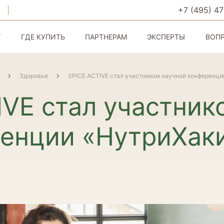
+7 (495) 47
Г
ГДЕ КУПИТЬ
ПАРТНЕРАМ
ЭКСПЕРТЫ
ВОП
Здоровье
SPICE ACTIVE стал участником научной конференци
IVE стал участник
истема
енции «НутриХаки
анты
ммунитет
доровье
 костей и суставов
веса