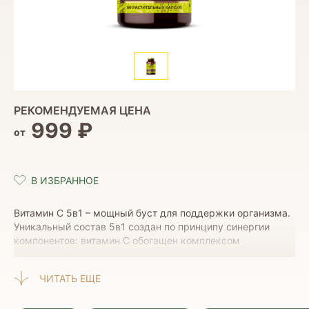
РЕКОМЕНДУЕМАЯ ЦЕНА
999 ₽
от
Витамин С 5в1 – мощный буст для поддержки организма.
Уникальный состав 5в1 создан по принципу синергии
компонентов: витамин С обогащен комплексом
биофлавоноидов из экстрактов померанца и ацеролы
(природного суперфуда с высоким содержанием
ЧИТАТЬ ЕЩЕ
аскорбиновой кислоты), а также усилен флавоноидом
геспередином и биобустером куркумином, который